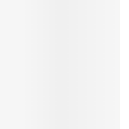
rende
Parfums en
geurproducten
CBD