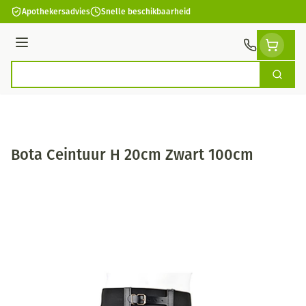
Ga naar de inhoud
Apothekersadvies
Snelle beschikbaarheid
Menu
Zoek
Product, merk, categorie...
Bota Ceintuur H 20cm Zwart 100cm