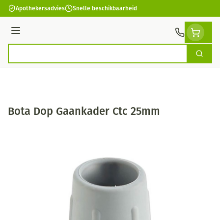
Ga naar de inhoud
Apothekersadvies
Snelle beschikbaarheid
Menu
Zoek
Product, merk, categorie...
Bota Dop Gaankader Ctc 25mm