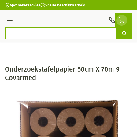
Ga naar de inhoud
Apothekersadvies
Snelle beschikbaarheid
Menu
Zoek
Product, merk, categorie...
Onderzoekstafelpapier 50cm X 70m 9
Covarmed