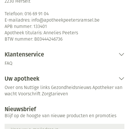
2230
Herselt
Telefoon:
016 69 91 04
E-mailadres:
info@
apotheekpeetersramsel.be
APB nummer:
133401
Apotheek titularis:
Annelies Peeters
BTW nummer:
BE0444246736
Klantenservice
FAQ
Uw apotheek
Over ons
Nuttige links
Gezondheidsnieuws
Apotheker van
wacht
Voorschrift
Zorgtarieven
Nieuwsbrief
Blijf op de hoogte van nieuwe producten en promoties
E-mail adres