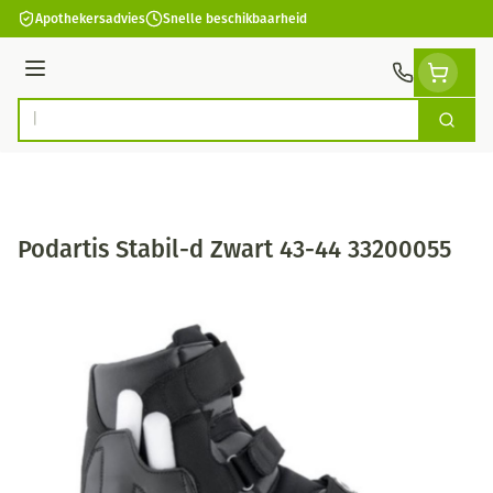
Ga naar de inhoud
Apothekersadvies
Snelle beschikbaarheid
Menu
Zoek
Product, merk, categorie...
Podartis Stabil-d Zwart 43-44 33200055