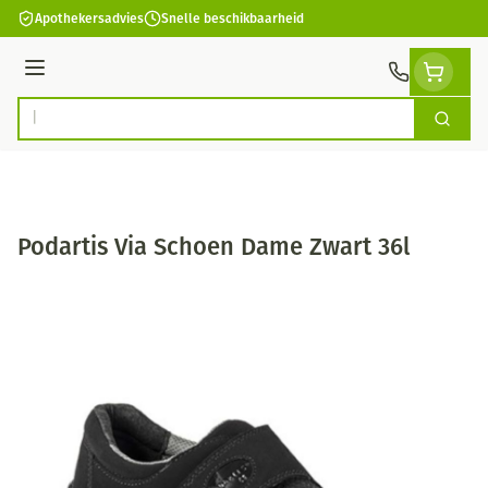
Ga naar de inhoud
Apothekersadvies
Snelle beschikbaarheid
Menu
Zoek
Product, merk, categorie...
Podartis Via Schoen Dame Zwart 36l