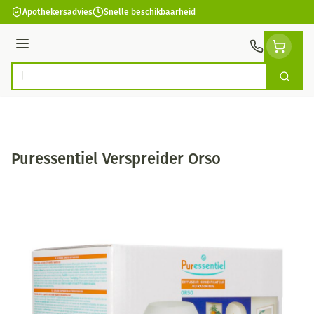
Ga naar de inhoud
Apothekersadvies
Snelle beschikbaarheid
Menu
Zoek
Product, merk, categorie...
Puressentiel Verspreider Orso