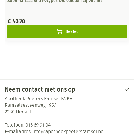
Suprima 1222 Slip Pvc/pes Drukknopen Zij Wit T54
€ 40,70
Bestel
Neem contact met ons op
Apotheek Peeters Ramsel BVBA
Ramselsesteenweg 195/1
2230
Herselt
Telefoon:
016 69 91 04
E-mailadres:
info@
apotheekpeetersramsel.be