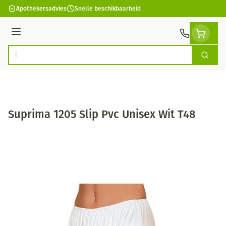
Ga naar de inhoud
Apothekersadvies
Snelle beschikbaarheid
Menu
Zoek
Product, merk, categorie...
Suprima 1205 Slip Pvc Unisex Wit T48