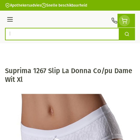
Ga naar de inhoud
Apothekersadvies
Snelle beschikbaarheid
Menu
Zoek
Product, merk, categorie...
Suprima 1267 Slip La Donna Co/pu Dame
Wit Xl