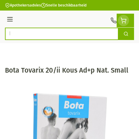
Ga naar de inhoud
Apothekersadvies
Snelle beschikbaarheid
Menu
Zoek
Product, merk, categorie...
Bota Tovarix 20/ii Kous Ad+p Nat. Small