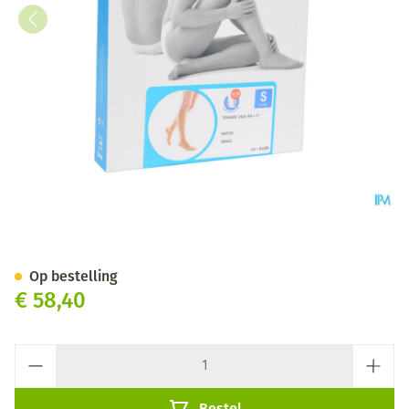
Bota Tovarix 20/ii Kous Ad+p 
Op bestelling
€ 58,40
Aantal
Bestel