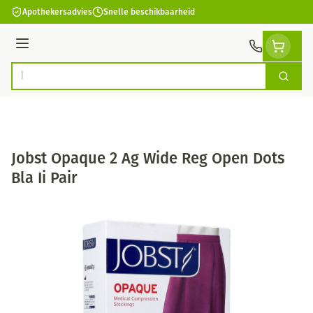
Ga naar de inhoud
Apothekersadvies
Snelle beschikbaarheid
Menu
Zoek
Product, merk, categorie...
Jobst Opaque 2 Ag Wide Reg Open Dots
Bla Ii Pair