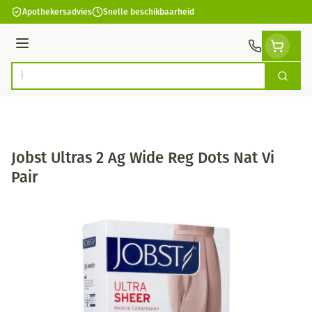
Ga naar de inhoud
Apothekersadvies
Snelle beschikbaarheid
Menu
Zoek
Product, merk, categorie...
Jobst Ultras 2 Ag Wide Reg Dots Nat Vi
Pair